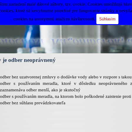
šom zariadení malé dátové súbory, tzv. cookie. Cookies umožňujú hlavne 
okies, ktoré sú nevyhnutne potrebné pre fungovanie stránky a nevyžad
cookies na anonymnú analýzu návštevnosti.
Súhlasím
 je odber neoprávnený
odber bez uzatvorenej zmluvy o dodávke vody alebo v rozpore s tako
odber s používaním meradla, ktoré v dôsledku neoprávneného 
zaznamenáva odber menší, ako je skutočný
odber s používaním meradla, na ktorom bolo poškodené zaistenie proti
odber bez súhlasu prevádzkovateľa