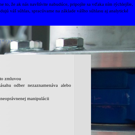
to, že ak nás navštívite nabudúce, pripojíte sa vďaka ním rýchlejšie,
ujú váš súhlas, spracúvame na základe vášho súhlasu aj analytické
uto zmluvou
zásahu odber nezaznamenáva alebo
 neoprávnenej manipulácii