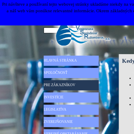
Prejsť na obsah
Pri návšteve a používaní tejto webovej stránky ukladáme niekdy na va
a náš web vám ponúkne relevantné informácie. Okrem základných co
Hľadaj
Preskočiť menu
Kedy
HLAVNÁ STRÁNKA
SPOLOČNOSŤ
▼
PRE ZÁKAZNÍKOV
▼
INVESTÍCIE
▼
LEGISLATÍVA
▼
ZVEREJŇOVANIE
▼